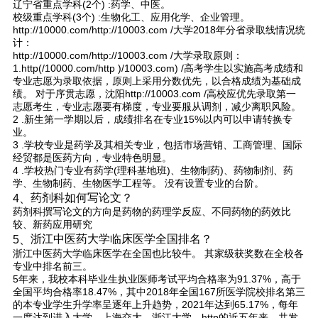
辽宁省重点学科(2个) :药学、中医。
校级重点学科(3个) :生物化工、应用化学、企业管理。
http://10000.com/http://10003.com /大学2018年分省录取线情况统
计：
http://10000.com/http://10003.com /大学录取原则：
1.http(/10000.com/http )/10003.com) /高考学生以实施高考成绩和
专业志愿为录取依据，原则上采用分数优先，以合格成绩为基础成
绩。 对于序贯志愿，沈阳http://10003.com /高校应优先录取第一
志愿考生，专业志愿要有梯度，专业要服从调剂，减少离职风险。
2 .新生第一学期以后，成绩排名在专业15%以内可以申请转换专
业。
3 .学校专业是药学及其相关专业，包括市场营销、工商管理、国际
经贸都是医药方向，专业特色明显。
4 .学校热门专业有药学(理科基地班)、生物制药)、药物制剂、药
学、生物制药、生物医学工程等。 没有设置专业的台阶。
药剂科如何写论文？
4、
药剂科撰写论文的方向是药物的药理学反应、不同药物的药效比
较、新药应用研究
浙江中医药大学临床医学全国排名？
5、
浙江中医药大学临床医学在全国也比较牛。 其家级获奖数在全校各
专业中排名前三。
5年来，我校本科毕业生执业医师考试平均合格率为91.37%，高于
全国平均合格率18.47%，其中2018年全国167所医学院校排名第三
的本专业学生升学率呈逐年上升趋势，2021年达到65.17%，每年
一度达到进入大学、上海交大、浙江大学、http的近五年来，共发