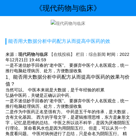
《现代药物与临床》
能否用大数据分析中药配方从而提高中医药的效
来源：
现代药物与临床
【在线投稿】 栏目：
综合新闻
时间：2022
年12月21日 19:46:59
一是不迷信妙手回春的“老中医”。 要摒弃中医个人名医观念，统一
推行电脑处理病历、处方，方便数据收集
能否用大数据分析中药配方从而提高中医药的效果与价
1、
值？
当然可以。 中医本来就是大数据，是千年经验的积累
弘扬中医药，关键是正确认识中药、
一是不迷信妙手回春的“老中医”。 要摒弃中医个人名医观念，统一
推行电脑处理病历、处方，方便数据收集
二是作为中医药正名坚强有力。 中药是五千年的传承，是大数据，
含有文化基因。 西方的字母文字，是逻辑推理思维，东方是象形文
字，记忆是思维的总结。 中医之所以说不科学，是因为厌倦阴阳五
行理论。 算命看风水也是因为用阴阳五行。 但是，可以从另一个
角度看问题。 中医对病例进行了总结，只是命名为阴阳五行。 精