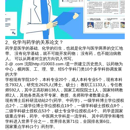
化学与药学的关系论文？
2、
药学是医学的基础、化学的衍生，也就是化学与医学两界的交汇地
带。 没有化学基础，就不可能开发药物； 没有药，也不能治病救
人。 可以从两者对立的方向切入书写。
2-@ .com 沈阳http://10003.com /是一所建立历史悠久、以药物为
中心，横跨医、工、理、管、经5个学科门类10个多学科协调发展
的大学
学校现有学院10个，本科专业20个，成人本科专业5个，现有本科
生7932人，研究生2625人(博士、硕士)； 教职工1133人，专任教
师592人，其中正高职称138人，国家工程院院士1人，国家特聘教
师2人，其他各类高水平专家、教授、名师和学者数量众多。
现有博士后科研流动站2个(药学、中药学)，一级学科博士学位授权
点2个，二级学位博士学位授权点19个，一级学科硕士授权点8个，
二级学科硕士授权点53个，硕士专业学位授权点4个。 药学是国家
级重点学科，药学、中医两大学科是一流学科。 其中药理学和毒性
学科进入世界千分之一，世界排名第71位，全国排名第6位。
国家重点学科(1个) :药剂学。