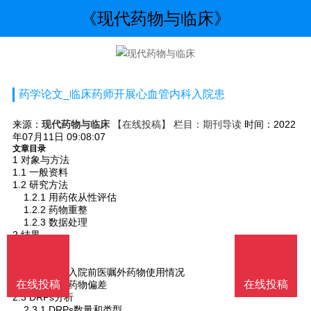
《现代药物与临床》
药学论文_临床药师开展心血管内科入院患
来源：
现代药物与临床
【在线投稿】 栏目：
期刊导读
时间：2022
年07月11日 09:08:07
文章目录
1 对象与方法
1.1 一般资料
1.2 研究方法
1.2.1 用药依从性评估
1.2.2 药物重整
1.2.3 数据处理
2 结果
2.1 一般情况
2.2 用药情况
2.2.1 患者入院前医嘱外药物使用情况
在线投稿
在线投稿
2.2.2 治疗药物偏差
2.3 DRPs分析
2.3.1 DRPs数量和类型