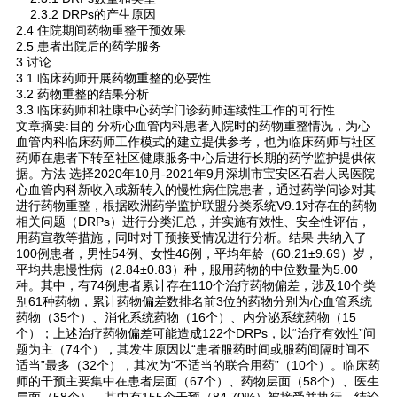
2.3.2 DRPs的产生原因
2.4 住院期间药物重整干预效果
2.5 患者出院后的药学服务
3 讨论
3.1 临床药师开展药物重整的必要性
3.2 药物重整的结果分析
3.3 临床药师和社康中心药学门诊药师连续性工作的可行性
文章摘要:目的 分析心血管内科患者入院时的药物重整情况，为心
血管内科临床药师工作模式的建立提供参考，也为临床药师与社区
药师在患者下转至社区健康服务中心后进行长期的药学监护提供依
据。方法 选择2020年10月-2021年9月深圳市宝安区石岩人民医院
心血管内科新收入或新转入的慢性病住院患者，通过药学问诊对其
进行药物重整，根据欧洲药学监护联盟分类系统V9.1对存在的药物
相关问题（DRPs）进行分类汇总，并实施有效性、安全性评估，
用药宣教等措施，同时对干预接受情况进行分析。结果 共纳入了
100例患者，男性54例、女性46例，平均年龄（60.21±9.69）岁，
平均共患慢性病（2.84±0.83）种，服用药物的中位数量为5.00
种。其中，有74例患者累计存在110个治疗药物偏差，涉及10个类
别61种药物，累计药物偏差数排名前3位的药物分别为心血管系统
药物（35个）、消化系统药物（16个）、内分泌系统药物（15
个）；上述治疗药物偏差可能造成122个DRPs，以“治疗有效性”问
题为主（74个），其发生原因以“患者服药时间或服药间隔时间不
适当”最多（32个），其次为“不适当的联合用药”（10个）。临床药
师的干预主要集中在患者层面（67个）、药物层面（58个）、医生